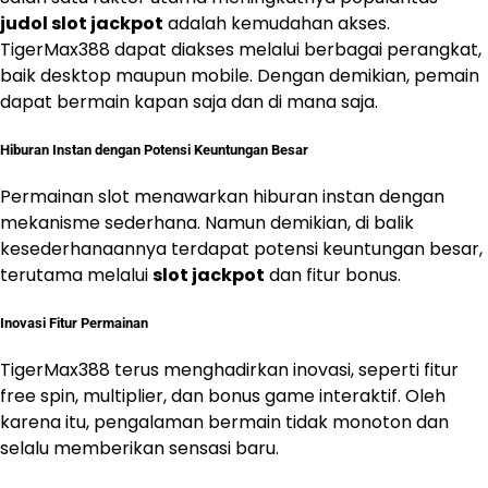
judol slot jackpot
adalah kemudahan akses.
TigerMax388 dapat diakses melalui berbagai perangkat,
baik desktop maupun mobile. Dengan demikian, pemain
dapat bermain kapan saja dan di mana saja.
Hiburan Instan dengan Potensi Keuntungan Besar
Permainan slot menawarkan hiburan instan dengan
mekanisme sederhana. Namun demikian, di balik
kesederhanaannya terdapat potensi keuntungan besar,
terutama melalui
slot jackpot
dan fitur bonus.
Inovasi Fitur Permainan
TigerMax388 terus menghadirkan inovasi, seperti fitur
free spin, multiplier, dan bonus game interaktif. Oleh
karena itu, pengalaman bermain tidak monoton dan
selalu memberikan sensasi baru.