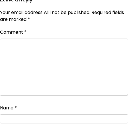
Your email address will not be published.
Required fields
are marked
*
Comment
*
Name
*