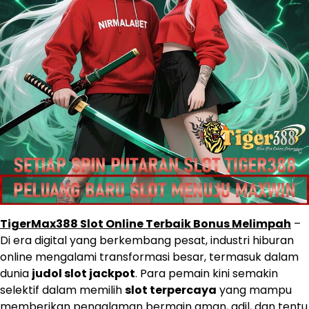
TigerMax388 Slot Online Terbaik Bonus Melimpah
–
Di era digital yang berkembang pesat, industri hiburan
online mengalami transformasi besar, termasuk dalam
dunia
judol slot jackpot
. Para pemain kini semakin
selektif dalam memilih
slot terpercaya
yang mampu
memberikan pengalaman bermain aman, adil, dan tentu