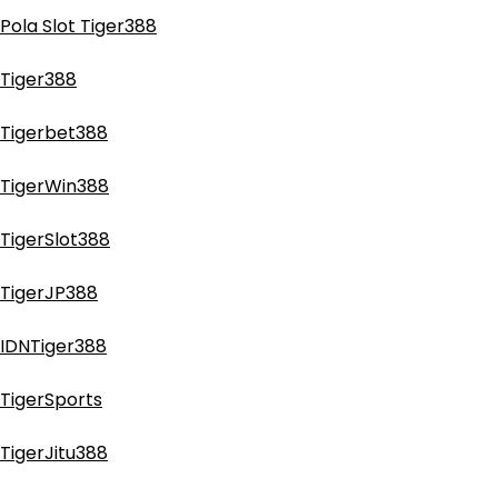
Pola Slot Tiger388
Tiger388
Tigerbet388
TigerWin388
TigerSlot388
TigerJP388
IDNTiger388
TigerSports
TigerJitu388