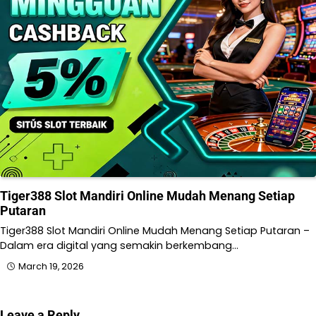
Tiger388 Slot Mandiri Online Mudah Menang Setiap
Putaran
Tiger388 Slot Mandiri Online Mudah Menang Setiap Putaran –
Dalam era digital yang semakin berkembang…
March 19, 2026
Leave a Reply