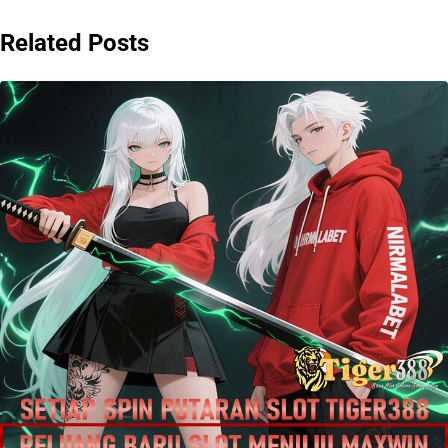
navigation
Related Posts