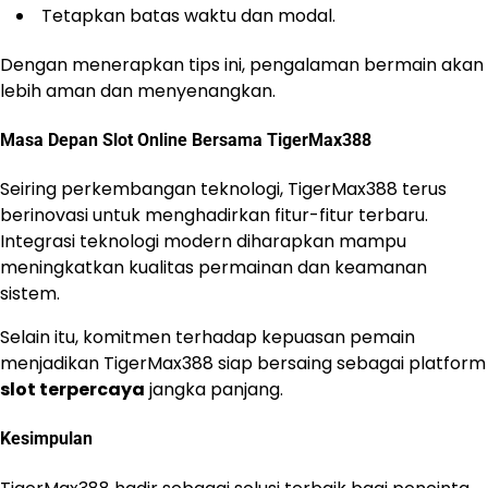
Tetapkan batas waktu dan modal.
Dengan menerapkan tips ini, pengalaman bermain akan
lebih aman dan menyenangkan.
Masa Depan Slot Online Bersama TigerMax388
Seiring perkembangan teknologi, TigerMax388 terus
berinovasi untuk menghadirkan fitur-fitur terbaru.
Integrasi teknologi modern diharapkan mampu
meningkatkan kualitas permainan dan keamanan
sistem.
Selain itu, komitmen terhadap kepuasan pemain
menjadikan TigerMax388 siap bersaing sebagai platform
slot terpercaya
jangka panjang.
Kesimpulan