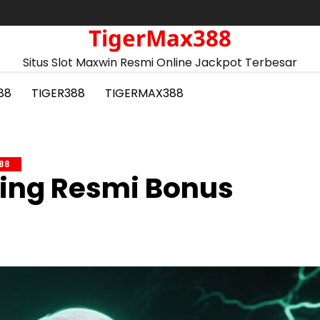
TigerMax388
Situs Slot Maxwin Resmi Online Jackpot Terbesar
88
TIGER388
TIGERMAX388
388
ing Resmi Bonus