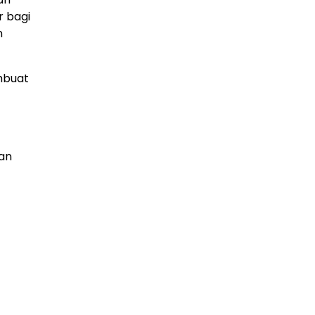
r bagi
n
embuat
an