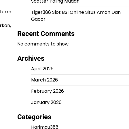
Scatter Paling Mudah
tform
Tiger388 Slot BSI Online Situs Aman Dan
Gacor
rkan,
Recent Comments
No comments to show.
Archives
April 2026
March 2026
February 2026
January 2026
Categories
Harimau388